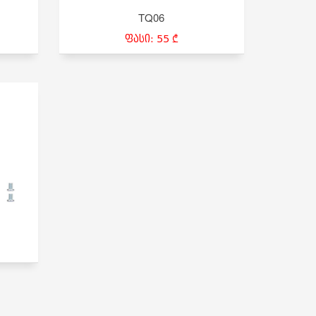
TQ06
ფასი: 55 ₾