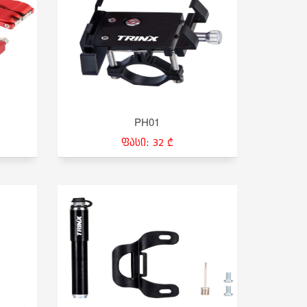
PH01
ფასი: 32 ₾