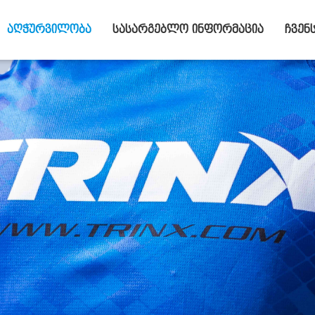
აღჭურვილობა
სასარგებლო ინფორმაცია
ჩვენ