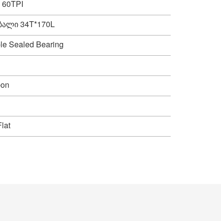
，60TPI
ბალი 34T*170L
e Sealed Bearing
bon
lat